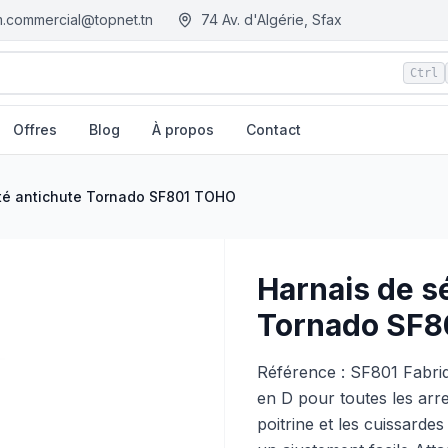
.commercial@topnet.tn
74 Av. d'Algérie, Sfax
Ctrl
Offres
Blog
À propos
Contact
tn - Tunisie
ité antichute Tornado SF801 TOHO
Harnais de s
Tornado SF8
Référence : SF801 Fabriq
en D pour toutes les arr
poitrine et les cuissard