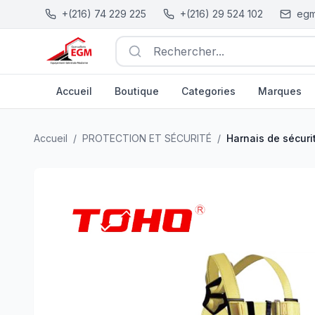
+(216) 74 229 225
+(216) 29 524 102
egm
Rechercher...
Accueil
Boutique
Categories
Marques
Harnais de sécurité antichute Tornado SF801 TOHO
| EGM.
Accueil
/
PROTECTION ET SÉCURITÉ
/
Harnais de sécur