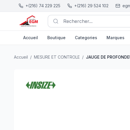
+(216) 74 229 225
+(216) 29 524 102
egm
Rechercher...
Accueil
Boutique
Categories
Marques
JAUGE DE PROFONDEUR DIGITAL 0-150MM 0.01MM/0.0
Accueil
/
MESURE ET CONTROLE
/
JAUGE DE PROFONDEU