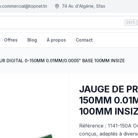
.commercial@topnet.tn
74 Av. d'Algérie, Sfax
Ctrl
Offres
Blog
À propos
Contact
005" BASE 100MM INSIZE
| EGM.tn - Tunisie
R DIGITAL 0-150MM 0.01MM/0.0005" BASE 100MM INSIZE
JAUGE DE P
150MM 0.01
100MM INSI
Référence : 1141-150A Out
conçus, adaptés à divers