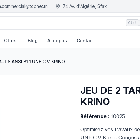
.commercial@topnet.tn
74 Av. d'Algérie, Sfax
Ctrl
Offres
Blog
À propos
Contact
 Tunisie
AUDS ANSI B1.1 UNF C.V KRINO
JEU DE 2 TA
KRINO
Référence :
10025
Optimisez vos travaux de
UNF C.V Krino. Conçus av