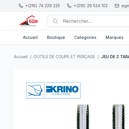
+(216) 74 229 225
+(216) 29 524 102
egm
Rechercher...
Accueil
Boutique
Categories
Marques
JEU DE 2 TARAUDS ANSI B1.1 UNF C.V KRINO
| EGM.tn -
Accueil
/
OUTILS DE COUPE ET PERÇAGE
/
JEU DE 2 TAR