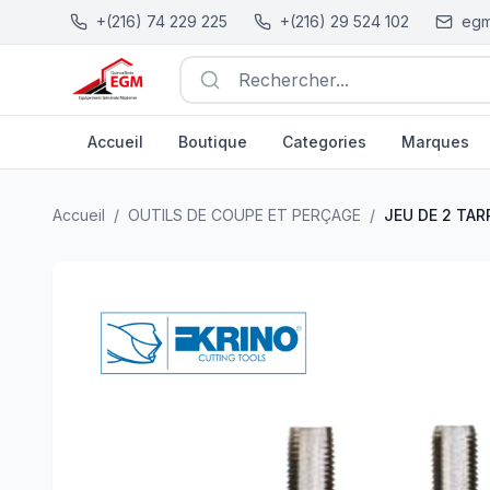
+(216) 74 229 225
+(216) 29 524 102
egm
Rechercher...
Accueil
Boutique
Categories
Marques
JEU DE 2 TARRAUDS UNI 2709-DIN2181 BSF C.V KRINO
Accueil
/
OUTILS DE COUPE ET PERÇAGE
/
JEU DE 2 TAR