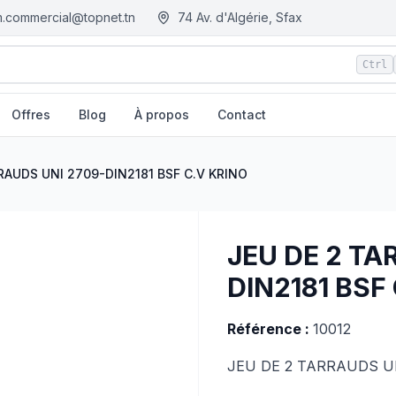
.commercial@topnet.tn
74 Av. d'Algérie, Sfax
Ctrl
Offres
Blog
À propos
Contact
| EGM.tn - Tunisie
RAUDS UNI 2709-DIN2181 BSF C.V KRINO
JEU DE 2 TA
DIN2181 BSF
Référence :
10012
JEU DE 2 TARRAUDS UN