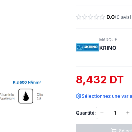
0.0
(
0
avis)
MARQUE
KRINO
8,432 DT
Sélectionnez une varian
Quantité:
1
Sélec