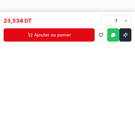
23,534 DT
1
Ajouter au panier
Contact
Liens rapides
74 229 225
Accueil
29 524 102
Boutique
egm.commercial@topnet.tn