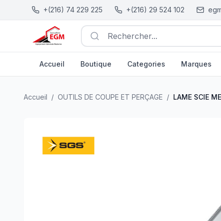
+(216) 74 229 225
+(216) 29 524 102
egm
Rechercher...
Accueil
Boutique
Categories
Marques
LAME SCIE METEAUX 300X25X0.8 HSS DOUBLE SGS
| E
Accueil
/
OUTILS DE COUPE ET PERÇAGE
/
LAME SCIE M