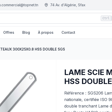
.commercial@topnet.tn
74 Av. d'Algérie, Sfax
Ctrl
Offres
Blog
À propos
Contact
GM.tn - Tunisie
ETEAUX 300X25X0.8 HSS DOUBLE SGS
LAME SCIE 
HSS DOUBLE
Référence : SGS206 Lame
nationale, certifiée ISO 
double tranchant Lame de