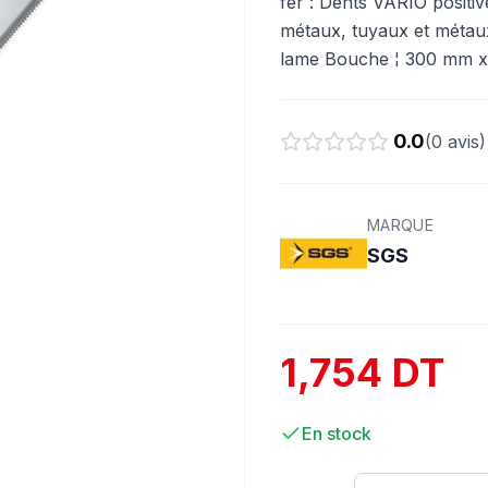
fer : Dents VARIO positi
métaux, tuyaux et métaux
lame Bouche ¦ 300 mm 
0.0
(
0
avis)
MARQUE
SGS
1,754 DT
En stock