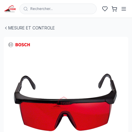
Rechercher...
LUNETTE DE VISION FAISCEAU LASER ROUGE BOSCH
|
MESURE ET CONTROLE