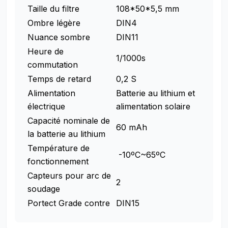
Taille du filtre
108*50*5,5 mm
Ombre légère
DIN4
Nuance sombre
DIN11
Heure de
1/1000s
commutation
Temps de retard
0,2 S
Alimentation
Batterie au lithium et
électrique
alimentation solaire
Capacité nominale de
60 mAh
la batterie au lithium
Température de
-10ºC~65ºC
fonctionnement
Capteurs pour arc de
2
soudage
Portect Grade contre
DIN15