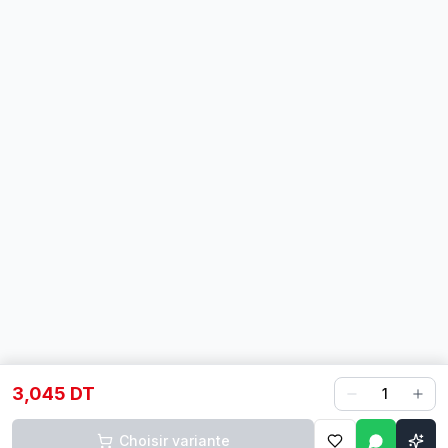
3,045 DT
1
Choisir variante