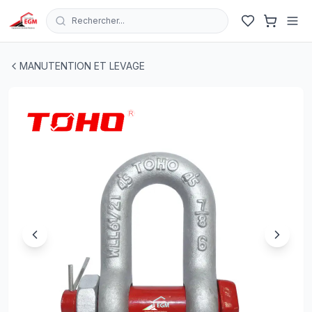
Rechercher...
MANILLE DROITE A BOULON G2150 HDG TOHO
| EGM.tn 
MANUTENTION ET LEVAGE