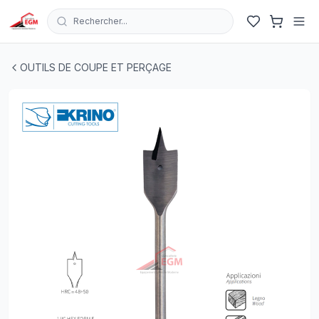
Rechercher...
MECHE A BOIS PLATE HEX 1/4 KRINO
| EGM.tn - Tunisie
OUTILS DE COUPE ET PERÇAGE