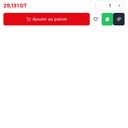
29,131 DT
1
Ajouter au panier
Contact
Liens rapides
74 229 225
Accueil
29 524 102
Boutique
egm.commercial@topnet.tn
À propos
74 Av. d'Algérie, Sfax
Contact