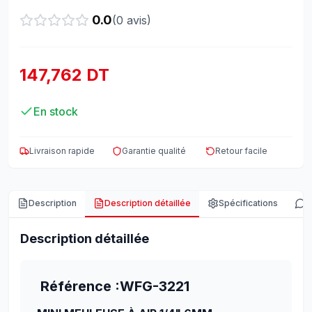
0.0
(
0
avis)
147,762 DT
En stock
Livraison rapide
Garantie qualité
Retour facile
Description
Description détaillée
Spécifications
A
Description détaillée
Référence :WFG-3221