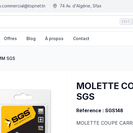
.commercial@topnet.tn
74 Av. d'Algérie, Sfax
Ctrl
Offres
Blog
À propos
Contact
ie
MM SGS
MOLETTE C
SGS
Référence : SGS148
MOLETTE COUPE CARR