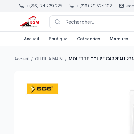
+(216) 74 229 225
+(216) 29 524 102
egm
Rechercher...
Accueil
Boutique
Categories
Marques
MOLETTE COUPE CARREAU 22MM SGS
| EGM.tn - Tunis
Accueil
/
OUTIL A MAIN
/
MOLETTE COUPE CARREAU 22