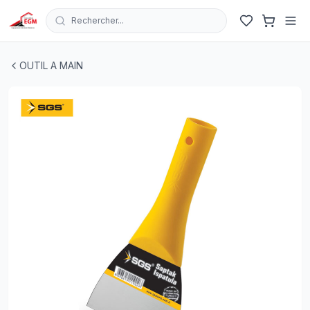
Rechercher...
COUTEAU DE GRATTAGE SAPTAK 140MM SGS
| EGM.tn 
OUTIL A MAIN