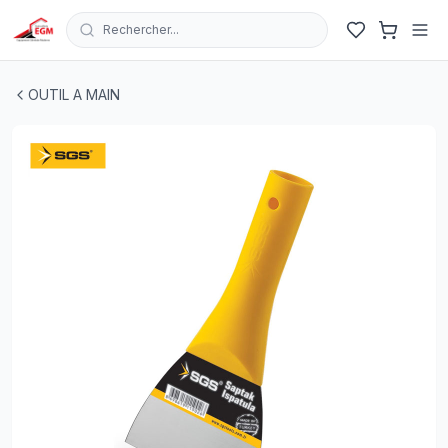
Rechercher...
COUTEAU DE GRATTAGE SAPTAK 120MM SGS
| EGM.tn 
OUTIL A MAIN