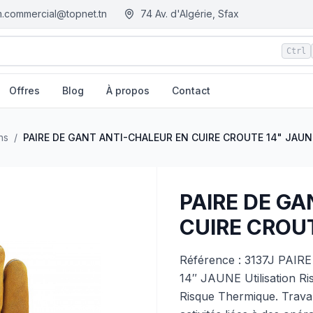
.commercial@topnet.tn
74 Av. d'Algérie, Sfax
Ctrl
Offres
Blog
À propos
Contact
" JAUNE
| EGM.tn - Tunisie
ns
/
PAIRE DE GANT ANTI-CHALEUR EN CUIRE CROUTE 14" JAUN
PAIRE DE G
CUIRE CROUT
Référence : 3137J PA
14″ JAUNE Utilisation Ri
Risque Thermique. Travau