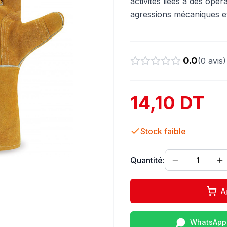
activités liées à des opé
agressions mécaniques et
0.0
(
0
avis)
14,10 DT
Stock faible
Quantité:
1
A
WhatsApp