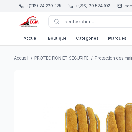
+(216) 74 229 225
+(216) 29 524 102
egm
Rechercher...
Accueil
Boutique
Categories
Marques
PAIRE DE GANT ANTI-CHALEUR EN CUIRE CROUTE 14
Accueil
/
PROTECTION ET SÉCURITÉ
/
Protection des mai