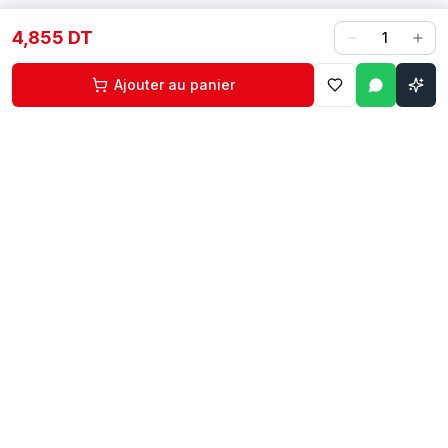
4,855 DT
1
Ajouter au panier
Contact
Liens rapides
74 229 225
Accueil
29 524 102
Boutique
egm.commercial@topnet.tn
À propos
74 Av. d'Algérie, Sfax