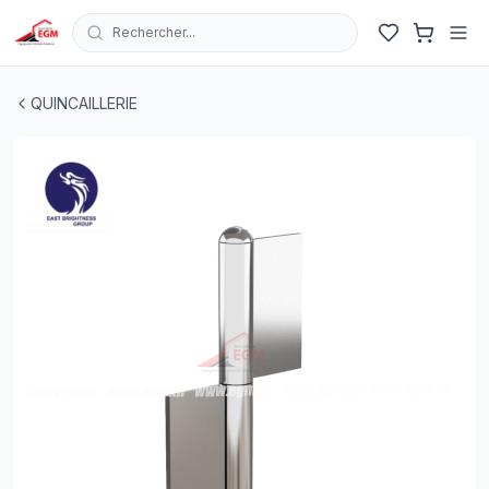
Rechercher...
PAUMELLE A SOUDER A 2 VANTAUX EN INOX D14.5MM
QUINCAILLERIE