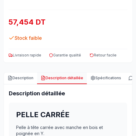
57,454 DT
Stock faible
Livraison rapide
Garantie qualité
Retour facile
Description
Description détaillée
Spécifications
A
Description détaillée
PELLE CARRÉE
Pelle à tête carrée avec manche en bois et
poignée en Y.