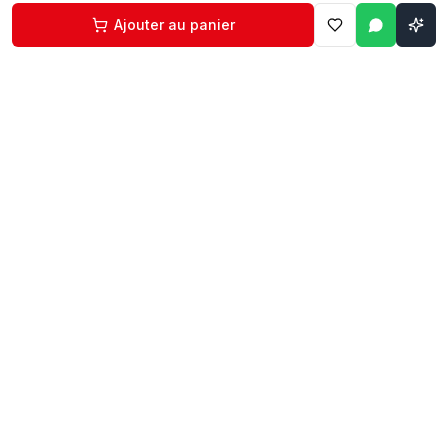
Ajouter au panier
Contact
Liens rapides
74 229 225
Accueil
29 524 102
Boutique
egm.commercial@topnet.tn
À propos
74 Av. d'Algérie, Sfax
Contact
Mon compte