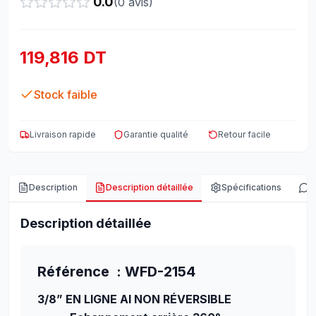
0.0
(
0
avis)
119,816 DT
Stock faible
Livraison rapide
Garantie qualité
Retour facile
Description
Description détaillée
Spécifications
A
Description détaillée
Référence : WFD-2154
3/8” EN LIGNE AI NON RÉVERSIBLE