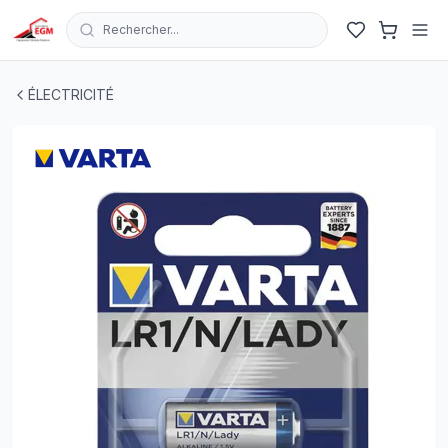
Rechercher...
PILE ALKALINE 1.5V LR1/LADY/N VARTA
| EGM.tn - Tunis
ÉLECTRICITÉ