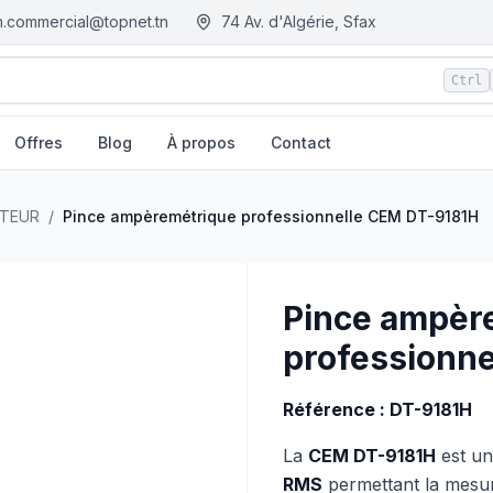
.commercial@topnet.tn
74 Av. d'Algérie, Sfax
Ctrl
Offres
Blog
À propos
Contact
M.tn - Tunisie
CTEUR
/
Pince ampèremétrique professionnelle CEM DT-9181H
Pince ampèr
professionn
Référence : DT-9181H
La
CEM DT-9181H
est un
RMS
permettant la mesu