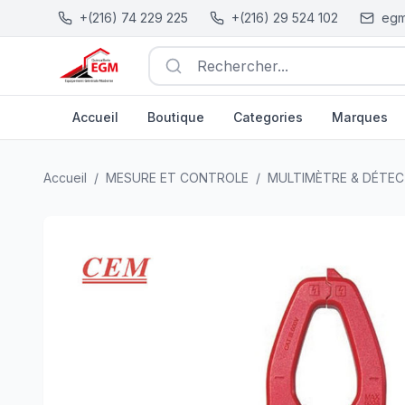
+(216) 74 229 225
+(216) 29 524 102
egm
Rechercher...
Accueil
Boutique
Categories
Marques
Pince ampèremétrique professionnelle CEM DT-9181H
| EG
Accueil
/
MESURE ET CONTROLE
/
MULTIMÈTRE & DÉTE