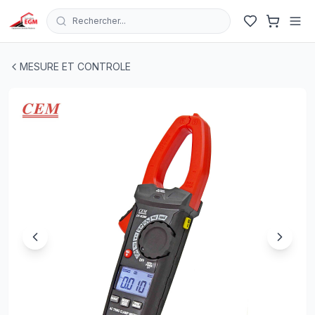
Rechercher...
Pince ampèremétrique professionnelle CEM DT-9280
| EGM
MESURE ET CONTROLE