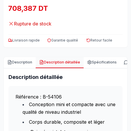
708,387 DT
Rupture de stock
Livraison rapide
Garantie qualité
Retour facile
Description
Description détaillée
Spécifications
A
Description détaillée
Référence : B-54106
Conception mini et compacte avec une
qualité de niveau industriel
Corps durable, composite et léger