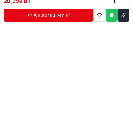
20,392 DT
1
Ajouter au panier
Contact
Liens rapides
74 229 225
Accueil
29 524 102
Boutique
egm.commercial@topnet.tn
À propos
74 Av. d'Algérie, Sfax
Contact
Mon compte