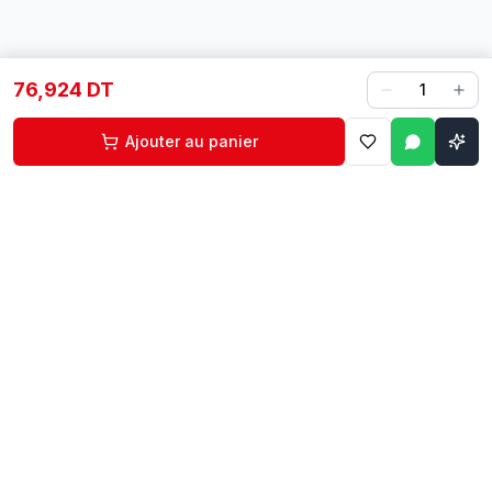
76,924 DT
1
Ajouter au panier
Contact
Liens rapides
74 229 225
Accueil
29 524 102
Boutique
egm.commercial@topnet.tn