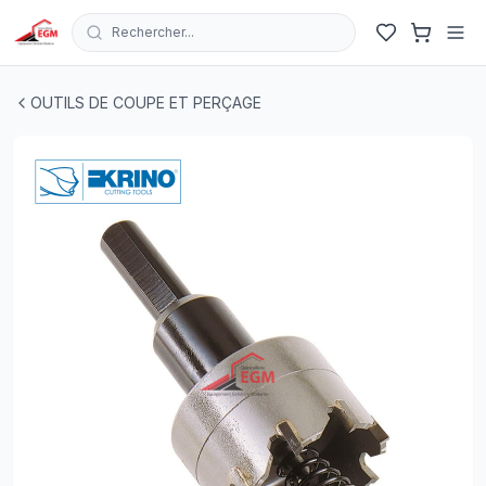
Rechercher...
SCIE TREPANS COMPLET CARBURE INOX KRINO
| EGM.t
OUTILS DE COUPE ET PERÇAGE