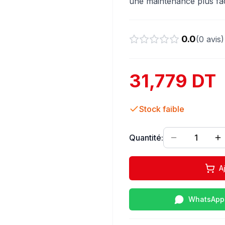
une maintenance plus faci
0.0
(
0
avis)
31,779 DT
Stock faible
Quantité:
1
A
WhatsApp