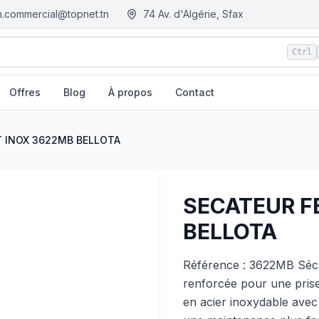
.commercial@topnet.tn
74 Av. d'Algérie, Sfax
Ctrl
Offres
Blog
À propos
Contact
nisie
T INOX 3622MB BELLOTA
SECATEUR F
BELLOTA
Référence : 3622MB Séca
renforcée pour une prise 
en acier inoxydable avec