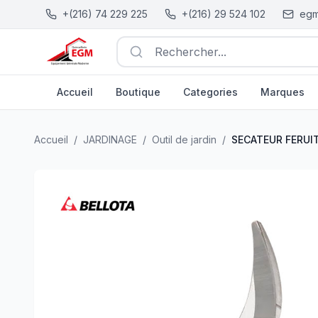
+(216) 74 229 225
+(216) 29 524 102
egm
Rechercher...
Accueil
Boutique
Categories
Marques
SECATEUR FERUIT INOX 3622MB BELLOTA
| EGM.tn - Tu
Accueil
/
JARDINAGE
/
Outil de jardin
/
SECATEUR FERUI