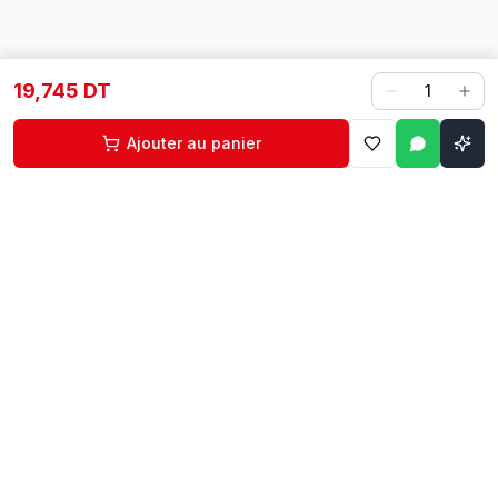
19,745 DT
1
Ajouter au panier
Contact
Liens rapides
74 229 225
Accueil
29 524 102
Boutique
egm.commercial@topnet.tn