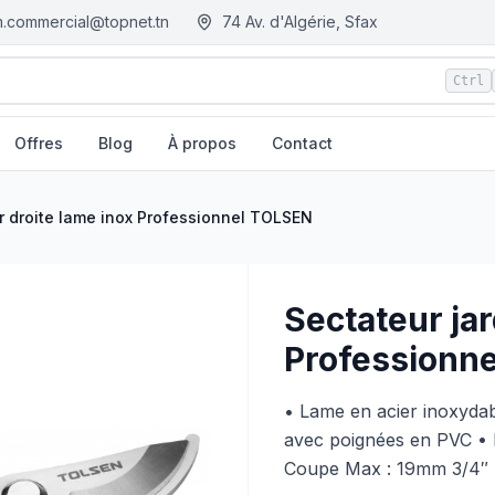
.commercial@topnet.tn
74 Av. d'Algérie, Sfax
Ctrl
Offres
Blog
À propos
Contact
| EGM.tn - Tunisie
er droite lame inox Professionnel TOLSEN
Sectateur jar
Professionn
• Lame en acier inoxydab
avec poignées en PVC • E
Coupe Max : 19mm 3/4″ 