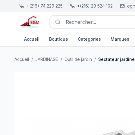
+(216) 74 229 225
+(216) 29 524 102
egm
Rechercher...
Accueil
Boutique
Categories
Marques
Sectateur jardiner droite lame inox Professionnel TOLSEN
Accueil
/
JARDINAGE
/
Outil de jardin
/
Sectateur jardin