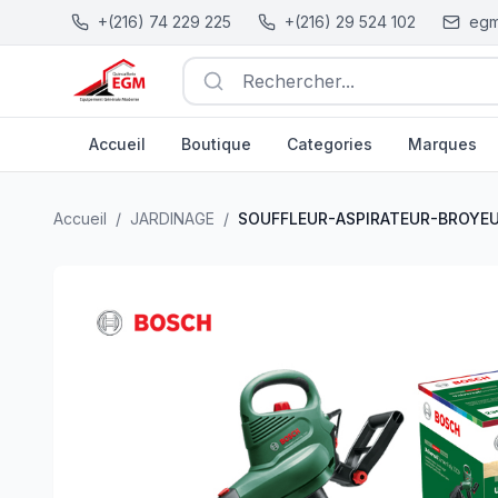
+(216) 74 229 225
+(216) 29 524 102
egm
Rechercher...
Accueil
Boutique
Categories
Marques
SOUFFLEUR-ASPIRATEUR-BROYEUR DE JARDINIER 16
Accueil
/
JARDINAGE
/
SOUFFLEUR-ASPIRATEUR-BROYEU