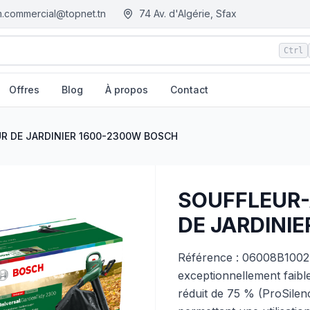
.commercial@topnet.tn
74 Av. d'Algérie, Sfax
Ctrl
Offres
Blog
À propos
Contact
00-2300W BOSCH
| EGM.tn - Tunisie
R DE JARDINIER 1600-2300W BOSCH
SOUFFLEUR-
DE JARDINI
Référence : 06008B1002
exceptionnellement faibl
réduit de 75 % (ProSilence