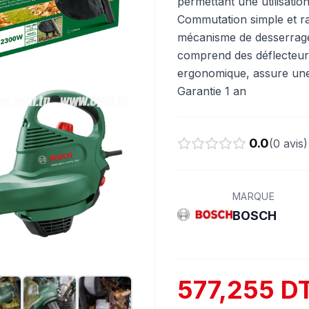
permettant une utilisatio
Commutation simple et ra
mécanisme de desserrage 
comprend des déflecteurs
ergonomique, assure une 
Garantie 1 an
0.0
(
0
avis)
MARQUE
BOSCH
577,255 D