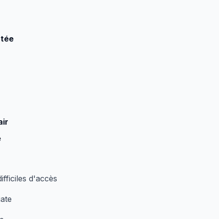
rtée
air
e
ifficiles d'accès
iate