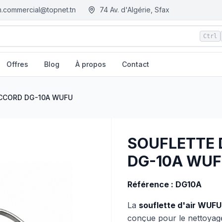
.commercial@topnet.tn
74 Av. d'Algérie, Sfax
Ctrl
Offres
Blog
À propos
Contact
EGM.tn - Tunisie
RACCORD DG-10A WUFU
SOUFLETTE 
DG-10A WU
Référence :
DG10A
La
souflette d'air WUFU
conçue pour le nettoyage