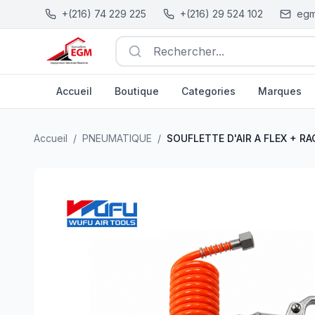
+(216) 74 229 225
+(216) 29 524 102
egm
Rechercher...
Accueil
Boutique
Categories
Marques
SOUFLETTE D'AIR A FLEX + RACCORD DG-10A WUFU
| 
Accueil
/
PNEUMATIQUE
/
SOUFLETTE D'AIR A FLEX + 