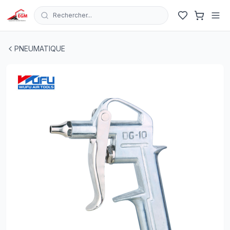
Rechercher...
SOUFLETTE D'AIR BEC LONG DG10-3 WUFU
| EGM.tn - T
PNEUMATIQUE