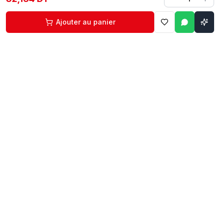
Ajouter au panier
Contact
Liens rapides
74 229 225
Accueil
29 524 102
Boutique
egm.commercial@topnet.tn
À propos
74 Av. d'Algérie, Sfax
Contact
Mon compte