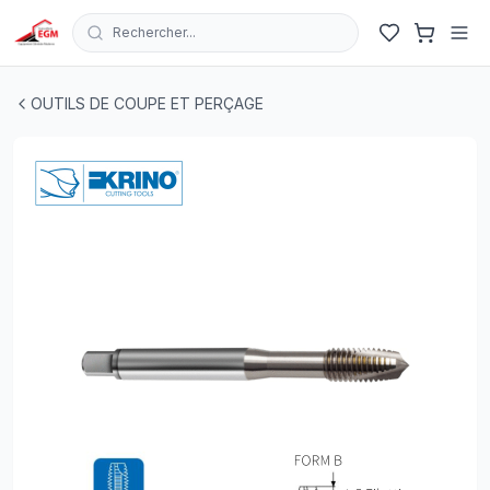
Rechercher...
TARAUD MACHINE DROIT HSS-G DIN 371/B KRINO
| EGM
OUTILS DE COUPE ET PERÇAGE