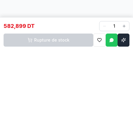
582,899 DT
1
Rupture de stock
Contact
Liens rapides
74 229 225
Accueil
29 524 102
Boutique