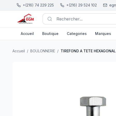
+(216) 74 229 225
+(216) 29 524 102
egm
Rechercher...
Accueil
Boutique
Categories
Marques
TIREFOND A TETE HEXAGONALE EN ACIER ZINGUE DIN 5
Accueil
/
BOULONNERIE
/
TIREFOND A TETE HEXAGONALE 