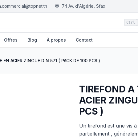
.commercial@topnet.tn
74 Av. d'Algérie, Sfax
Ctrl
Offres
Blog
À propos
Contact
71 ( PACK DE 100 PCS )
| EGM.tn - Tunisie
EN ACIER ZINGUE DIN 571 ( PACK DE 100 PCS )
TIREFOND A
ACIER ZINGUE
PCS )
Un tirefond est une vis à
partiellement , généralem