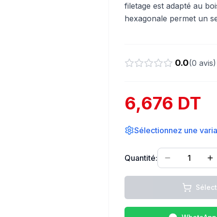
filetage est adapté au bois
hexagonale permet un serr
0.0
(
0
avis)
6,676 DT
Sélectionnez une varian
Quantité:
1
Sélec