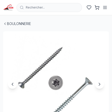
Rechercher...
VIS A BOIS EN ACIER ZINGUEE TORX ( PACK DE 100 PCS
BOULONNERIE