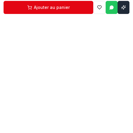
Ajouter au panier
Contact
Liens rapides
74 229 225
Accueil
29 524 102
Boutique
egm.commercial@topnet.tn
À propos
74 Av. d'Algérie, Sfax
Contact
Mon compte