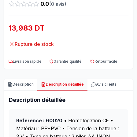
0.0
(
0
avis)
13,983 DT
Rupture de stock
Livraison rapide
Garantie qualité
Retour facile
Description
Description détaillée
Avis clients
Description détaillée
Référence : 60020
• Homologation CE
•
Matériau : PP+PVC
• Tension de la batterie :
3 V
• Type de batterie : 2 piles AA (NON