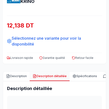
KRINO
12,138 DT
Sélectionnez une variante pour voir la
disponibilité
Livraison rapide
Garantie qualité
Retour facile
Description
Description détaillée
Spécifications
A
Description détaillée