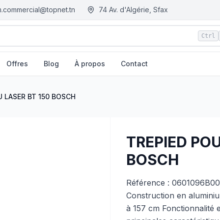
.commercial@topnet.tn
74 Av. d'Algérie, Sfax
Ctrl
Offres
Blog
À propos
Contact
 Tunisie
U LASER BT 150 BOSCH
TREPIED POU
BOSCH
Référence : 0601096B00 Un
Construction en aluminiu
à 157 cm Fonctionnalité e