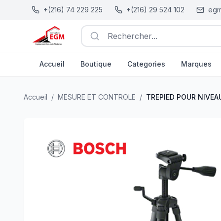
+(216) 74 229 225
+(216) 29 524 102
egm
Rechercher...
Accueil
Boutique
Categories
Marques
TREPIED POUR NIVEAU LASER BT 150 BOSCH
| EGM.tn -
Accueil
/
MESURE ET CONTROLE
/
TREPIED POUR NIVEA