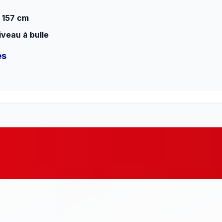
à 157 cm
iveau à bulle
es