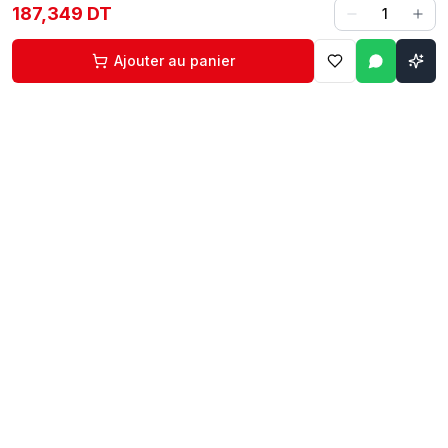
187,349 DT
1
Ajouter au panier
Contact
Liens rapides
74 229 225
Accueil
29 524 102
Boutique
egm.commercial@topnet.tn
À propos
74 Av. d'Algérie, Sfax
Contact