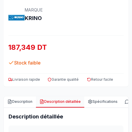
MARQUE
KRINO
187,349 DT
Stock faible
Livraison rapide
Garantie qualité
Retour facile
Description
Description détaillée
Spécifications
A
Description détaillée