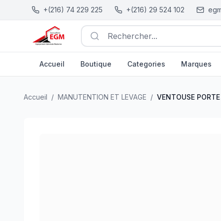
+(216) 74 229 225
+(216) 29 524 102
egm
Rechercher...
Accueil
Boutique
Categories
Marques
VENTOUSE PORTE GLASSE DOUBLE 80KG VITO
| EGM.tn
Accueil
/
MANUTENTION ET LEVAGE
/
VENTOUSE PORTE 