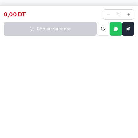
0,00 DT
1
Choisir variante
Contact
Liens rapides
74 229 225
Accueil
29 524 102
Boutique
egm.commercial@topnet.tn
À propos
74 Av. d'Algérie, Sfax