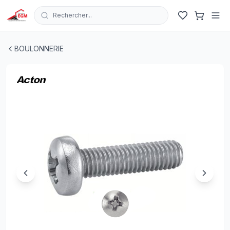
Rechercher...
VIS A METAUX TETE CYLINDRIQUE EN INOX A2-70 DIN 7
BOULONNERIE