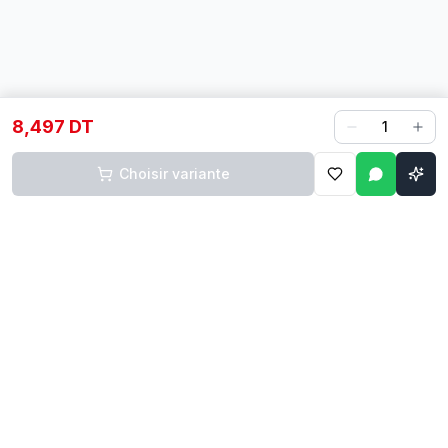
8,497 DT
1
Choisir variante
Contact
Liens rapides
74 229 225
Accueil