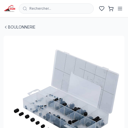
Rechercher...
BOITE VIS SANS TETE 150 PCS
| EGM.tn - Tunisie
BOULONNERIE