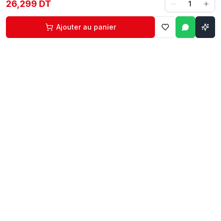
26,299 DT
1
Ajouter au panier
Contact
Liens rapides
74 229 225
Accueil
29 524 102
Boutique
egm.commercial@topnet.tn
À propos
74 Av. d'Algérie, Sfax
Contact