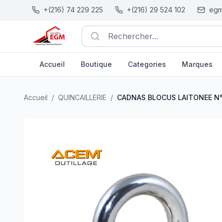
+(216) 74 229 225
+(216) 29 524 102
egm
Rechercher...
Accueil
Boutique
Categories
Marques
CADNAS BLOCUS LAITONEE N°40 GP.0940 ACEM
| EGM.
Accueil
/
QUINCAILLERIE
/
CADNAS BLOCUS LAITONEE N