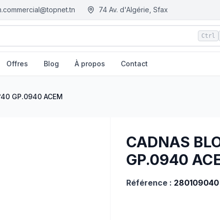
.commercial@topnet.tn
74 Av. d'Algérie, Sfax
Ctrl
Offres
Blog
À propos
Contact
tn - Tunisie
°40 GP.0940 ACEM
CADNAS BLO
GP.0940 AC
Référence :
280109040