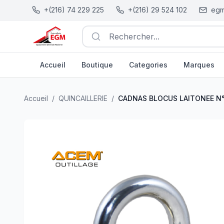
+(216) 74 229 225
+(216) 29 524 102
egm
Rechercher...
Accueil
Boutique
Categories
Marques
CADNAS BLOCUS LAITONEE N°60 GP.0960 ACEM
| EGM.
Accueil
/
QUINCAILLERIE
/
CADNAS BLOCUS LAITONEE N°