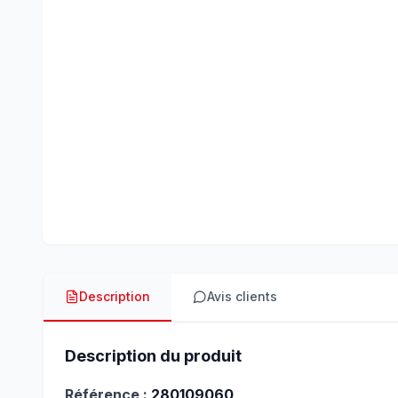
Description
Avis clients
Description du produit
Référence :
280109060