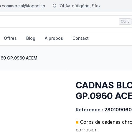
.commercial@topnet.tn
74 Av. d'Algérie, Sfax
Ctrl
Offres
Blog
À propos
Contact
tn - Tunisie
60 GP.0960 ACEM
CADNAS BLO
GP.0960 AC
Référence :
280109060
■
Corps de cadenas chrom
corrosion.