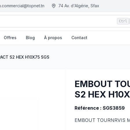
.commercial@topnet.tn
74 Av. d'Algérie, Sfax
Ctrl
Offres
Blog
À propos
Contact
GS
| EGM.tn - Tunisie
ACT S2 HEX H10X75 SGS
EMBOUT TOU
S2 HEX H10
Référence : SGS3859
EMBOUT TOURNRVIS MA