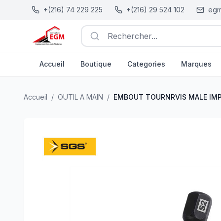
+(216) 74 229 225
+(216) 29 524 102
egm
Rechercher...
Accueil
Boutique
Categories
Marques
EMBOUT TOURNRVIS MALE IMPACT S2 HEX H10X75 S
Accueil
/
OUTIL A MAIN
/
EMBOUT TOURNRVIS MALE IMP